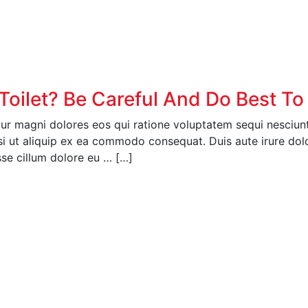
oilet? Be Careful And Do Best To
r magni dolores eos qui ratione voluptatem sequi nesciunt
si ut aliquip ex ea commodo consequat. Duis aute irure dolor
esse cillum dolore eu … […]