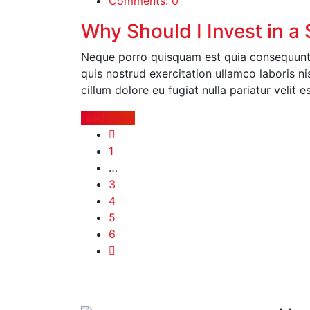
Comments: 0
Why Should I Invest in 
Neque porro quisquam est quia consequuntu
quis nostrud exercitation ullamco laboris ni
cillum dolore eu fugiat nulla pariatur velit 
read more
1
…
3
4
5
6