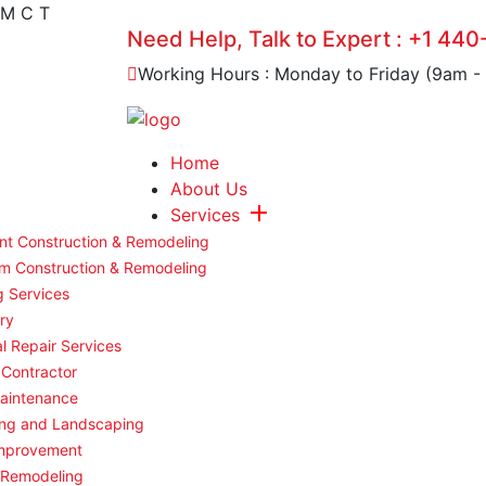
M
C
T
Need Help, Talk to Expert :
+1 440
Working Hours : Monday to Friday (9am -
Home
About Us
Services
t Construction & Remodeling
m Construction & Remodeling
g Services
ry
al Repair Services
 Contractor
aintenance
ng and Landscaping
mprovement
 Remodeling