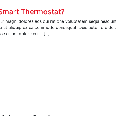
a Smart Thermostat?
r magni dolores eos qui ratione voluptatem sequi nesciunt
si ut aliquip ex ea commodo consequat. Duis aute irure dolor
esse cillum dolore eu … […]