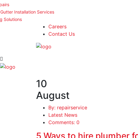
pairs
 Gutter Installation Services
g Solutions
Careers
Contact Us
10
August
By: repairservice
Latest News
Comments: 0
5 Ways to hire plumber f